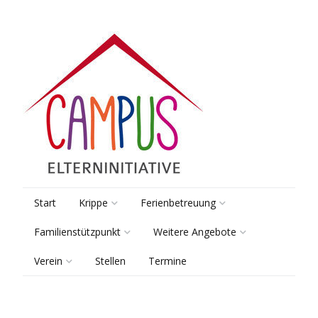
Start
Krippe
Ferienbetreuung
Familienstützpunkt
Weitere Angebote
Räume & Gruppen
Pädagogik
Verein
Stellen
Termine
Beratung
Lernsamstage
Pädagogik
Kooperationen
Vorstand
Elterntreff
Tagungsbetreuung
Sprach-Kita
Anmeldung