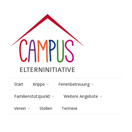
Start
Krippe
Ferienbetreuung
Familienstützpunkt
Weitere Angebote
Räume & Gruppen
Pädagogik
Verein
Stellen
Termine
Beratung
Lernsamstage
Pädagogik
Kooperationen
Vorstand
Elterntreff
Tagungsbetreuung
Sprach-Kita
Anmeldung