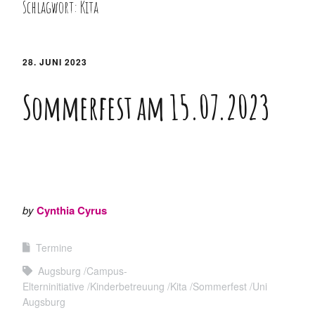
Schlagwort:
Kita
Mitgliedschaft
Spielgruppe
Marte Meo-Kita
Historie
Webtalk
Anmeldung
28. JUNI 2023
Vernetzung
Kontakt
Sommerfest am 15.07.2023
by
Cynthia Cyrus
Termine
Augsburg
Campus-
Elterninitiative
Kinderbetreuung
Kita
Sommerfest
Uni
Augsburg