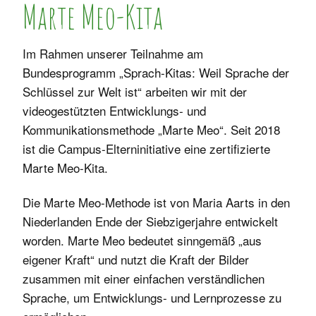
Marte Meo-Kita
Mitgliedschaft
Spielgruppe
Marte Meo-Kita
Historie
Webtalk
Im Rahmen unserer Teilnahme am
Anmeldung
Bundesprogramm „Sprach-Kitas: Weil Sprache der
Vernetzung
Kontakt
Schlüssel zur Welt ist“ arbeiten wir mit der
videogestützten Entwicklungs- und
Kommunikationsmethode „Marte Meo“. Seit 2018
ist die Campus-Elterninitiative eine zertifizierte
Marte Meo-Kita.
Die Marte Meo-Methode ist von Maria Aarts in den
Niederlanden Ende der Siebzigerjahre entwickelt
worden. Marte Meo bedeutet sinngemäß „aus
eigener Kraft“ und nutzt die Kraft der Bilder
zusammen mit einer einfachen verständlichen
Sprache, um Entwicklungs- und Lernprozesse zu