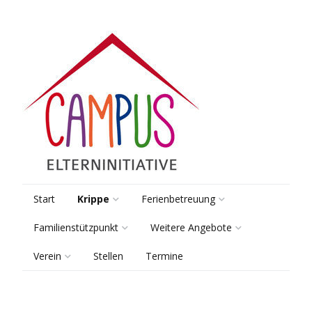
Start
Krippe
Ferienbetreuung
Familienstützpunkt
Weitere Angebote
Räume & Gruppen
Pädagogik
Verein
Stellen
Termine
Beratung
Lernsamstage
Pädagogik
Kooperationen
Vorstand
Elterntreff
Tagungsbetreuung
Sprach-Kita
Anmeldung