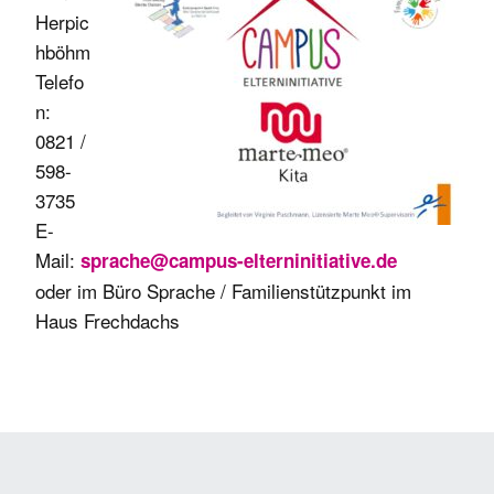
Herpic
hböhm
Telefo
n:
0821 /
598-
3735
E-
Mail:
sprache@campus-elterninitiative.de
oder im Büro Sprache / Familienstützpunkt im
Haus Frechdachs