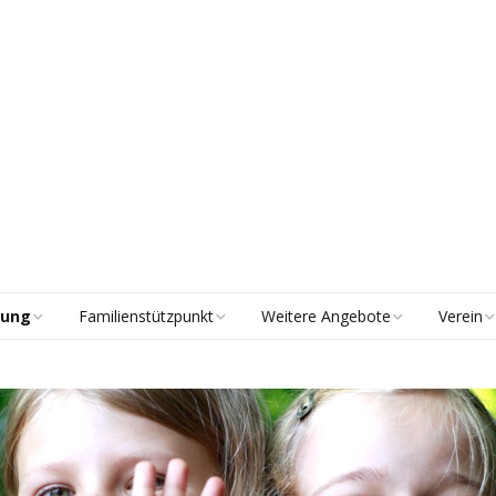
uung
Familienstützpunkt
Weitere Angebote
Verein
Beratung
Lernsamstage
Vorstan
Elterntreff
Tagungsbetreuung
Mitglied
Spielgruppe
Historie