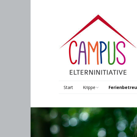
Start
Krippe
Ferienbetre
Räume & Gruppen
Pädagogik
Pädagogik
Kooperationen
Sprach-Kita
Anmeldung