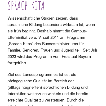
SPRACH-KITA
Mitgliedschaft
Spielgruppe
Marte Meo-Kita
Historie
Webtalk
Wissenschaftliche Studien zeigen, dass
Anmeldung
sprachliche Bildung besonders wirksam ist, wenn
Vernetzung
Kontakt
sie früh beginnt. Deshalb nimmt die Campus-
Elterninitiative e. V. seit 2011 am Programm
„Sprach-Kitas“ des Bundesministeriums für
Familie, Senioren, Frauen und Jugend teil. Seit Juli
2023 wird das Programm vom Freistaat Bayern
fortgeführt.
Ziel des Landesprogrammes ist es, die
pädagogische Qualität im Bereich der
(alltagsintegrierten) sprachlichen Bildung und
Interaktion weiterzuentwickeln und die bereits
erreichte Qualität zu verstetigen. Durch die