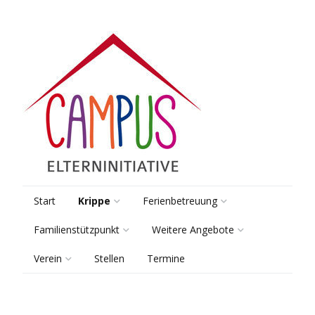
Start
Krippe
Ferienbetreuung
Familienstützpunkt
Weitere Angebote
Räume & Gruppen
Pädagogik
Verein
Stellen
Termine
Beratung
Lernsamstage
Pädagogik
Kooperationen
Vorstand
Elterntreff
Tagungsbetreuung
Sprach-Kita
Anmeldung