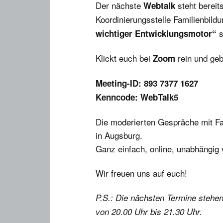
Der nächste
steht bereit
Webtalk
Marte Meo-Kita
Koordinierungsstelle Familienbil
s
wichtiger Entwicklungsmotor“
Anmeldung
Klickt euch bei
rein und geb
Zoom
Meeting-ID: 893 7377 1627
Kenncode: WebTalk5
Die moderierten Gespräche mit Fac
in Augsburg.
Ganz einfach, online, unabhängig 
Wir freuen uns auf euch!
P.S.: Die nächsten Termine stehen
von 20.00 Uhr bis 21.30 Uhr.