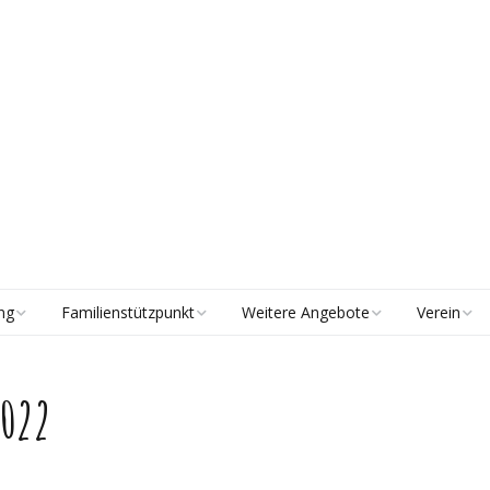
ng
Familienstützpunkt
Weitere Angebote
Verein
Beratung
Lernsamstage
Vorstand
2022
Elterntreff
Tagungsbetreuung
Mitgliedsch
Spielgruppe
Historie