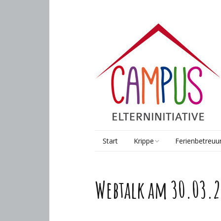
Start
Krippe
Ferienbetreuu
Räume & Gruppen
Pädagogik
Webtalk am 30.03.
Pädagogik
Kooperationen
Sprach-Kita
Anmeldung