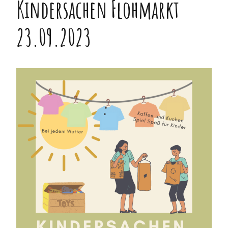
Kindersachen Flohmarkt
Mitgliedschaft
Spielgruppe
Marte Meo-Kita
23.09.2023
Historie
Webtalk
Anmeldung
Vernetzung
Kontakt