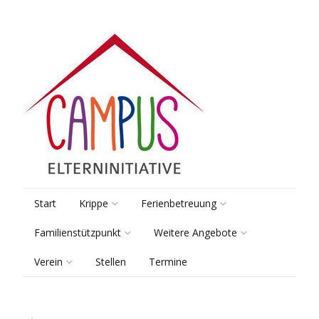
Start
Krippe
Ferienbetreuung
Familienstützpunkt
Weitere Angebote
Räume & Gruppen
Pädagogik
Verein
Stellen
Termine
Beratung
Lernsamstage
Pädagogik
Kooperationen
Vorstand
Elterntreff
Tagungsbetreuung
Sprach-Kita
Anmeldung