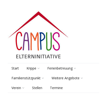
Start
Krippe
Ferienbetreuung
Familienstützpunkt
Weitere Angebote
Räume & Gruppen
Pädagogik
Verein
Stellen
Termine
Beratung
Lernsamstage
Pädagogik
Kooperationen
Vorstand
Elterntreff
Tagungsbetreuung
Sprach-Kita
Anmeldung